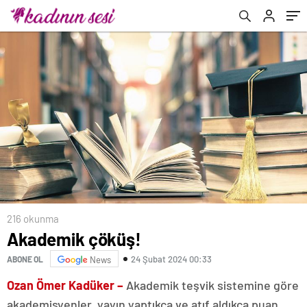
216 okunma
Akademik çöküş!
24 Şubat 2024 00:33
ABONE OL
News
Ozan Ömer Kadüker –
Akademik teşvik sistemine göre
akademisyenler, yayın yaptıkça ve atıf aldıkça puan