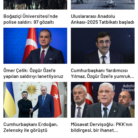
Boğaziçi Üniversitesi’nde
Uluslararası Anadolu
polise saldırı: 97 gözaltı
Ankası-2025 Tatbikatı başladı
Ömer Çelik: Özgür Özel’e
Cumhurbaşkanı Yardımcısı
yapılan saldırıyı lanetliyoruz
Yılmaz, Özgür Özel’e yumruklu
saldırıyı kınadı
Cumhurbaşkanı Erdoğan,
Müsavat Dervişoğlu: PKK’nın
Zelensky ile görüştü
bildirgesi, bir ihanet
açıklamasıdır