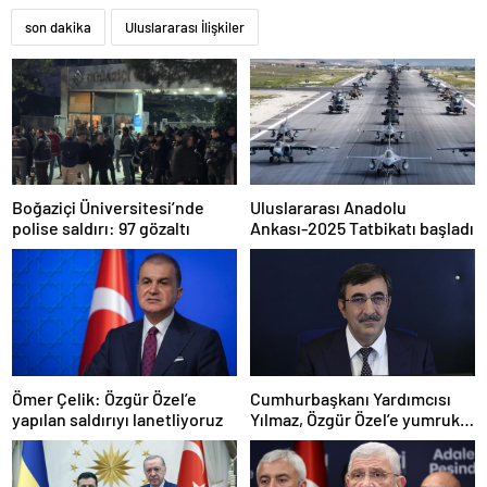
son dakika
Uluslararası İlişkiler
Boğaziçi Üniversitesi’nde
Uluslararası Anadolu
polise saldırı: 97 gözaltı
Ankası-2025 Tatbikatı başladı
Ömer Çelik: Özgür Özel’e
Cumhurbaşkanı Yardımcısı
yapılan saldırıyı lanetliyoruz
Yılmaz, Özgür Özel’e yumruklu
saldırıyı kınadı