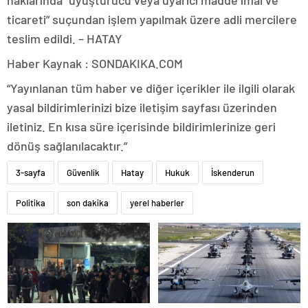
haklarında “uyuşturucu veya uyarıcı madde imal ve
ticareti” suçundan işlem yapılmak üzere adli mercilere
teslim edildi. – HATAY
Haber Kaynak : SONDAKIKA.COM
“Yayınlanan tüm haber ve diğer içerikler ile ilgili olarak
yasal bildirimlerinizi bize iletişim sayfası üzerinden
iletiniz. En kısa süre içerisinde bildirimlerinize geri
dönüş sağlanılacaktır.”
3-sayfa
Güvenlik
Hatay
Hukuk
İskenderun
Politika
son dakika
yerel haberler