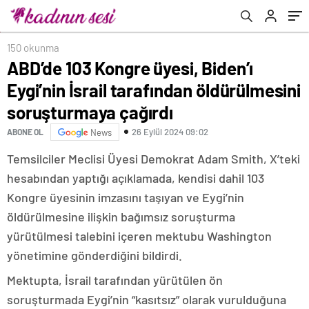
çağırdı
150 okunma
ABD’de 103 Kongre üyesi, Biden’ı
Eygi’nin İsrail tarafından öldürülmesini
soruşturmaya çağırdı
26 Eylül 2024 09:02
ABONE OL
News
Temsilciler Meclisi Üyesi Demokrat Adam Smith, X’teki
hesabından yaptığı açıklamada, kendisi dahil 103
Kongre üyesinin imzasını taşıyan ve Eygi’nin
öldürülmesine ilişkin bağımsız soruşturma
yürütülmesi talebini içeren mektubu Washington
yönetimine gönderdiğini bildirdi.
Mektupta, İsrail tarafından yürütülen ön
soruşturmada Eygi’nin “kasıtsız” olarak vurulduğuna