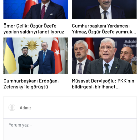
Ömer Çelik: Özgür Özel’e
Cumhurbaşkanı Yardımcısı
yapılan saldırıyı lanetliyoruz
Yılmaz, Özgür Özel’e yumruklu
saldırıyı kınadı
Cumhurbaşkanı Erdoğan,
Müsavat Dervişoğlu: PKK’nın
Zelensky ile görüştü
bildirgesi, bir ihanet
açıklamasıdır