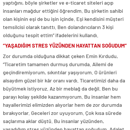
yaptığını, böyle şirketler ve e-ticaret siteleri açıp
insanları mağdur ettiğini öğrendim. Bu şirketin sahibi
olan kişinin eşi de bu işin içinde. Eşi kendisini müşteri
temsilcisi olarak tanıttı. Ben dolandırıcıların 3 kişi
olduğunu tespit ettim” ifadelerini kullandı.
“YAŞADIĞIM STRES YÜZÜNDEN HAYATTAN SOĞUDUM”
Zor durumda olduğuna dikkat çeken Emin Kırdudu,
“Ticaretim tamamen durmuş durumda. Ailemi de
geçindiremiyorum, sıkıntılar yaşıyorum. O ürünleri
alsaydım güzel bir kâr oranı vardı. Ticaretimizi daha da
büyütmek istiyoruz. Az bir meblağ da değil. Ben bu
parayı kolay şekilde kazanmıyorum. Bu insanlar hem
hayallerimizi elimizden alıyorlar hem de zor durumda
bırakıyorlar. Geceleri zor uyuyorum. Çok kısa sürede
saçlarıma aklar düştü. Bu insanlar yüzünden,
yaşadığım stres yüzünden hayattan soğudum. Adalet