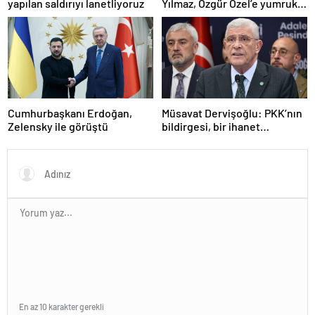
yapılan saldırıyı lanetliyoruz
Yılmaz, Özgür Özel’e yumruklu
saldırıyı kınadı
Cumhurbaşkanı Erdoğan,
Müsavat Dervişoğlu: PKK’nın
Zelensky ile görüştü
bildirgesi, bir ihanet
açıklamasıdır
En az 10 karakter gerekli