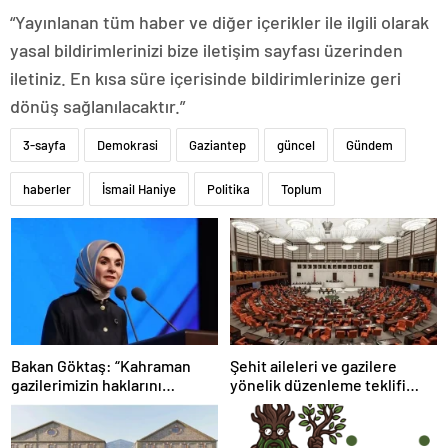
“Yayınlanan tüm haber ve diğer içerikler ile ilgili olarak
yasal bildirimlerinizi bize iletişim sayfası üzerinden
iletiniz. En kısa süre içerisinde bildirimlerinize geri
dönüş sağlanılacaktır.”
3-sayfa
Demokrasi
Gaziantep
güncel
Gündem
haberler
İsmail Haniye
Politika
Toplum
Bakan Göktaş: “Kahraman
Şehit aileleri ve gazilere
gazilerimizin haklarını
yönelik düzenleme teklifi
güçlendiren yeni bir dönemin
Meclis’te kabul edildi
kapılarını aralıyoruz”