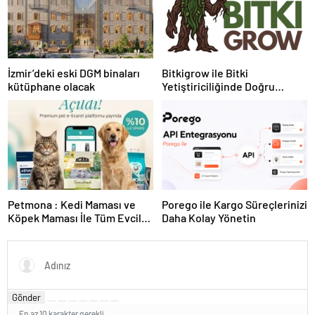
İzmir’deki eski DGM binaları
Bitkigrow ile Bitki
kütüphane olacak
Yetiştiriciliğinde Doğru
Ekipman ve Ürün Seçimi
Petmona : Kedi Maması ve
Porego ile Kargo Süreçlerinizi
Köpek Maması İle Tüm Evcil
Daha Kolay Yönetin
Hayvan Ürünleri
Gönder
En az 10 karakter gerekli