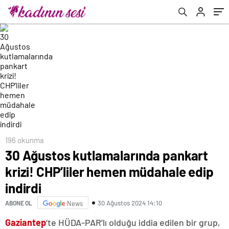
196 okunma
30 Ağustos kutlamalarında pankart
krizi! CHP’liler hemen müdahale edip
indirdi
30 Ağustos 2024 14:10
ABONE OL
News
Gaziantep
‘te HÜDA-PAR’lı olduğu iddia edilen bir grup,