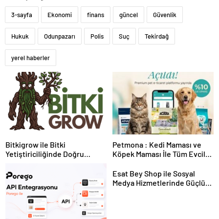
3-sayfa
Ekonomi
finans
güncel
Güvenlik
Hukuk
Odunpazarı
Polis
Suç
Tekirdağ
yerel haberler
Bitkigrow ile Bitki
Petmona : Kedi Maması ve
Yetiştiriciliğinde Doğru
Köpek Maması İle Tüm Evcil
Ekipman ve Ürün Seçimi
Hayvan Ürünleri
Esat Bey Shop ile Sosyal
Medya Hizmetlerinde Güçlü
Panel Deneyimi