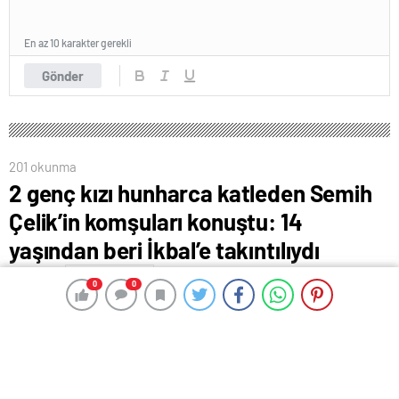
En az 10 karakter gerekli
Gönder
201 okunma
2 genç kızı hunharca katleden Semih
Çelik’in komşuları konuştu: 14
yaşından beri İkbal’e takıntılıydı
6 Ekim 2024 14:05
ABONE OL
News
0
0
0
0
İstanbul’un Fatih ilçesinde Edirnkapı surlarında
meydana gelen vahşet Türkiye’nin gündemine oturdu.
19 yaşındaki Semih Çelik isimli şahıs, 2 genç kızı
katlettikten sonra surlardan atlayarak yaşamına son