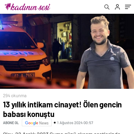
294 okunma
13 yıllık intikam cinayet! Ölen gencin
babası konuştu
1 Ağustos 2024 00:57
ABONE OL
News