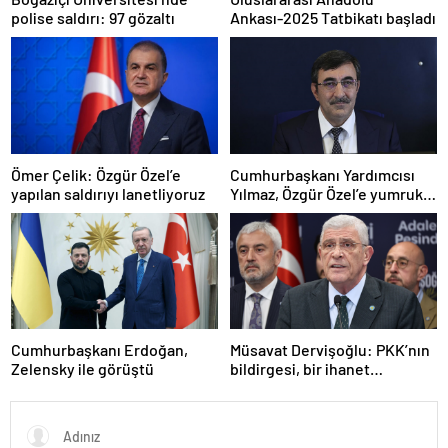
polise saldırı: 97 gözaltı
Ankası-2025 Tatbikatı başladı
Ömer Çelik: Özgür Özel’e
Cumhurbaşkanı Yardımcısı
yapılan saldırıyı lanetliyoruz
Yılmaz, Özgür Özel’e yumruklu
saldırıyı kınadı
Cumhurbaşkanı Erdoğan,
Müsavat Dervişoğlu: PKK’nın
Zelensky ile görüştü
bildirgesi, bir ihanet
açıklamasıdır