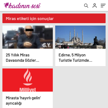
Miras etiketi için sonuçlar
25 Yıllık Miras
Edirne, 5 Milyon
Davasında Gözler
Turistle Turizmde
Temmuz Ayındaki
Parlıyor
Karar Duruşmasına
Çevrildi
Mirasta ‘hayırlı gelin’
ayrıcalığı